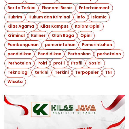
Berita Terkini
Ekonomi Bisnis
Entertainment
Hukrim
Hukum dan Kriminal
Info
Islamic
Kilas Agama
Kilas Kampus
Kolom Opini
Kriminal
Kuliner
Olah Raga
Opini
Pembangunan
pemerintahan
Pemerintahan
pendidikan
Pendidikan
Perbankan
perhotelan
Perhotelan
Polri
profil
Profil
Sosial
Teknologi
terkini
Terkini
Terpopuler
TNI
Wisata