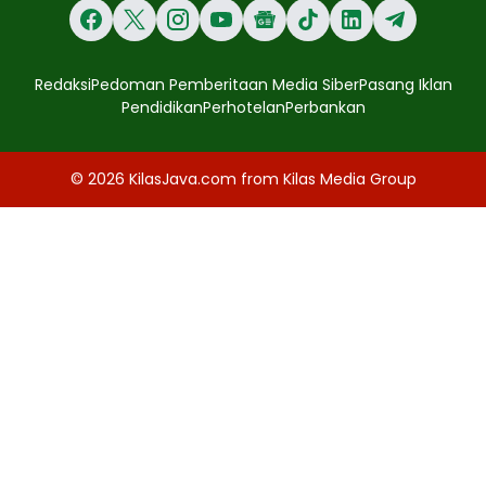
Redaksi
Pedoman Pemberitaan Media Siber
Pasang Iklan
Pendidikan
Perhotelan
Perbankan
© 2026
KilasJava.com
from
Kilas Media Group