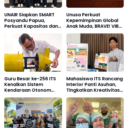
UNAIR Siapkan SMART
Unusa Perkuat
Posyandu Papua,
Kepemimpinan Global
Perkuat Kapasitas dan
Anak Muda, BRAVE! VIBES
Ekonomi Kader di Prafi
2026 Hadirkan Peserta 8
Negara
Guru Besar ke-256 ITS
Mahasiswa ITS Rancang
Kenalkan Sistem
Interior Panti Asuhan,
Kendaraan Otonom
Tingkatkan Kreativitas
Terintegrasi
Balita Lewat Open-
Ended Play