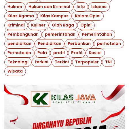
Hukrim
Hukum dan Kriminal
Info
Islamic
Kilas Agama
Kilas Kampus
Kolom Opini
Kriminal
Kuliner
Olah Raga
Opini
Pembangunan
pemerintahan
Pemerintahan
pendidikan
Pendidikan
Perbankan
perhotelan
Perhotelan
Polri
profil
Profil
Sosial
Teknologi
terkini
Terkini
Terpopuler
TNI
Wisata