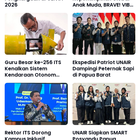
2026
Anak Muda, BRAVE! VIBES
2026 Hadirkan Peserta 8
Negara
Guru Besar ke-256 ITS
Ekspedisi Patriot UNAIR
Kenalkan Sistem
Dampingi Peternak Sapi
Kendaraan Otonom
di Papua Barat
Terintegrasi
Rektor ITS Dorong
UNAIR Siapkan SMART
Kampus Inklusif
Posyandu Papua,