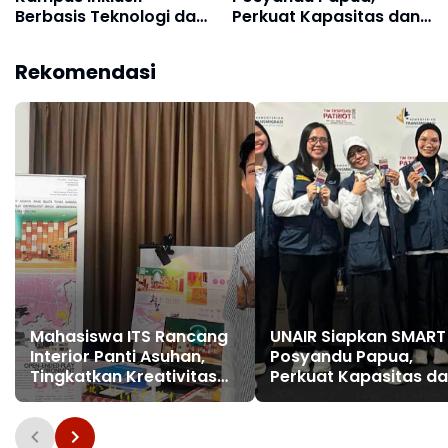
Berbasis Teknologi dan
Perkuat Kapasitas dan
Kemanusiaan
Ekonomi Kader di Prafi
Rekomendasi
Mahasiswa ITS Rancang
UNAIR Siapkan SMART
Interior Panti Asuhan,
Posyandu Papua,
Tingkatkan Kreativitas
Perkuat Kapasitas d
Balita Lewat Open-Ended
Ekonomi Kader di Praf
Play