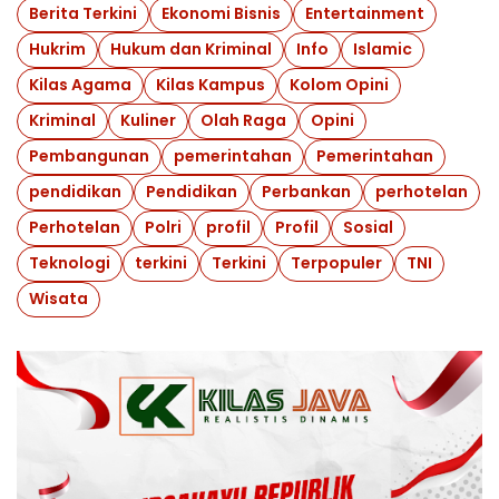
Berita Terkini
Ekonomi Bisnis
Entertainment
Hukrim
Hukum dan Kriminal
Info
Islamic
Kilas Agama
Kilas Kampus
Kolom Opini
Kriminal
Kuliner
Olah Raga
Opini
Pembangunan
pemerintahan
Pemerintahan
pendidikan
Pendidikan
Perbankan
perhotelan
Perhotelan
Polri
profil
Profil
Sosial
Teknologi
terkini
Terkini
Terpopuler
TNI
Wisata