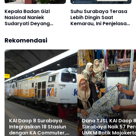
Kepala Badan Gizi
Suhu Surabaya Terasa
Nasional Naniek
Lebih Dingin Saat
Sudaryati Deyang
Kemarau, Ini Penjelasan
Mengundurkan Diri, Ini
Ilmiahnya
Alasannya
Rekomendasi
KAI Daop 8 Surabaya
Dana TJSL KAI Daop 
Integrasikan 18 Stasiun
Surabaya Naik 57 Per
dengan KA Commuter,
UMKM Batik Mojokert