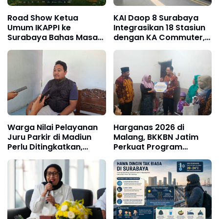
Road Show Ketua
KAI Daop 8 Surabaya
Umum IKAPPI ke
Integrasikan 18 Stasiun
Surabaya Bahas Masa
dengan KA Commuter,
Depan Pasar
Perjalanan Makin Praktis
Tradisional dan
Pedagang
Warga Nilai Pelayanan
Harganas 2026 di
Juru Parkir di Madiun
Malang, BKKBN Jatim
Perlu Ditingkatkan,
Perkuat Program
Utamakan Kenyamanan
GENTING dan
Percepatan Penurunan
Stunting