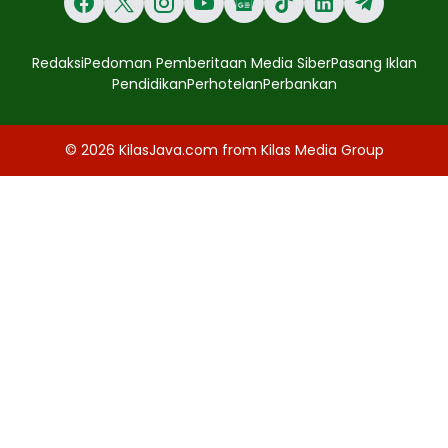
Redaksi
Pedoman Pemberitaan Media Siber
Pasang Iklan
Pendidikan
Perhotelan
Perbankan
© 2026
KilasJava.com
from
Kilas Media Group