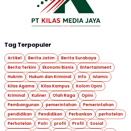
Tag Terpopuler
Artikel
Berita Jatim
Berita Surabaya
Berita Terkini
Ekonomi Bisnis
Entertainment
Hukrim
Hukum dan Kriminal
Info
Islamic
Kilas Agama
Kilas Kampus
Kolom Opini
Kriminal
Kuliner
Olah Raga
Opini
Pembangunan
pemerintahan
Pemerintahan
pendidikan
Pendidikan
Perbankan
perhotelan
Perhotelan
Polri
profil
Profil
Sosial