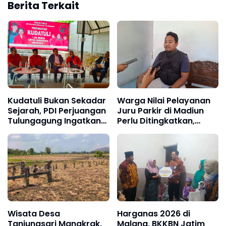
Berita Terkait
Kudatuli Bukan Sekadar
Warga Nilai Pelayanan
Sejarah, PDI Perjuangan
Juru Parkir di Madiun
Tulungagung Ingatkan
Perlu Ditingkatkan,
Ancaman Kemunduran
Utamakan Kenyamanan
Demokrasi
Wisata Desa
Harganas 2026 di
Tanjungsari Mangkrak,
Malang, BKKBN Jatim