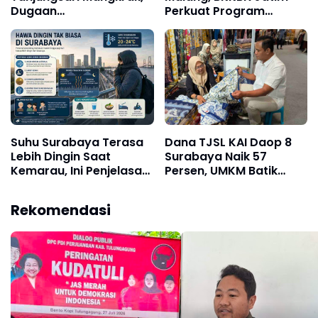
Dugaan
Perkuat Program
Penyalahgunaan Dana
GENTING dan
Desa Belum Tuntas
Percepatan Penurunan
Stunting
Suhu Surabaya Terasa
Dana TJSL KAI Daop 8
Lebih Dingin Saat
Surabaya Naik 57
Kemarau, Ini Penjelasan
Persen, UMKM Batik
Ilmiahnya
Mojokerto Tembus
Indonesia Fashion Week
Rekomendasi
2026