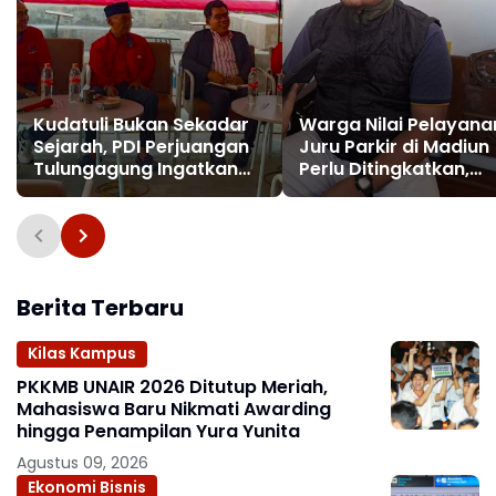
Kudatuli Bukan Sekadar
Warga Nilai Pelayana
Sejarah, PDI Perjuangan
Juru Parkir di Madiun
Tulungagung Ingatkan
Perlu Ditingkatkan,
Ancaman Kemunduran
Utamakan Kenyama
Demokrasi
Berita Terbaru
Kilas Kampus
PKKMB UNAIR 2026 Ditutup Meriah,
Mahasiswa Baru Nikmati Awarding
hingga Penampilan Yura Yunita
Agustus 09, 2026
Ekonomi Bisnis