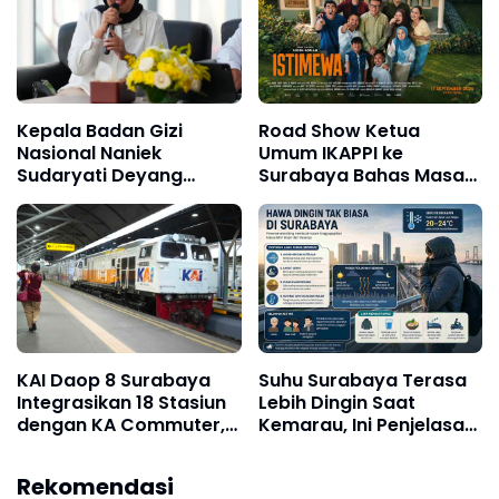
Kepala Badan Gizi
Road Show Ketua
Nasional Naniek
Umum IKAPPI ke
Sudaryati Deyang
Surabaya Bahas Masa
Mengundurkan Diri, Ini
Depan Pasar
Alasannya
Tradisional dan
Pedagang
KAI Daop 8 Surabaya
Suhu Surabaya Terasa
Integrasikan 18 Stasiun
Lebih Dingin Saat
dengan KA Commuter,
Kemarau, Ini Penjelasan
Perjalanan Makin Praktis
Ilmiahnya
Rekomendasi