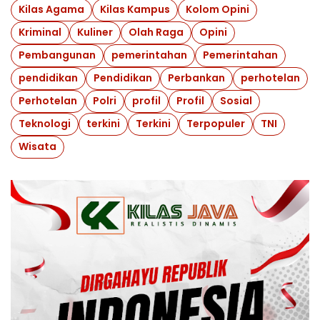
Kilas Agama
Kilas Kampus
Kolom Opini
Kriminal
Kuliner
Olah Raga
Opini
Pembangunan
pemerintahan
Pemerintahan
pendidikan
Pendidikan
Perbankan
perhotelan
Perhotelan
Polri
profil
Profil
Sosial
Teknologi
terkini
Terkini
Terpopuler
TNI
Wisata