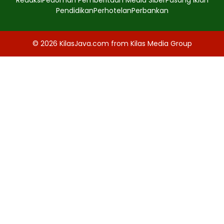
Pendidikan
Perhotelan
Perbankan
© 2026
KilasJava.com
from
Kilas Media Group