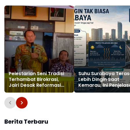
Pelestarian Seni Tradisi
Suhu Surabaya Teras
Terhambat Birokrasi,
Lebih Dingin Saat
Jairi Desak Reformasi
Kemarau, Ini Penjela
Kebijakan Budaya di
Ilmiahnya
Tulungagung
Berita Terbaru