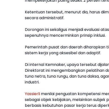
mempekerjakan paling sedikit 2 persen tenag
Ketentuan tersebut, menurut dia, harus dii
secara administratif.
Dorongan ini sekaligus menjadi evaluasi atas
sepenuhnya mencerminkan prinsip inklusi.
Pemerintah pusat dan daerah diharapkan t
sistem kerja yang aksesibel dan adaptif.
Di internal Kemnaker, upaya tersebut dijal
Direktorat ini mengembangkan pelatihan d
tuna netra, tuna rungu, dan tuna daksa, ag
industri.
Yassierli
menilai penguatan kompetensi menjad
sebagai objek kebijakan, melainkan subjek 
berbasis kebutuhan pasar kerja terus diperl