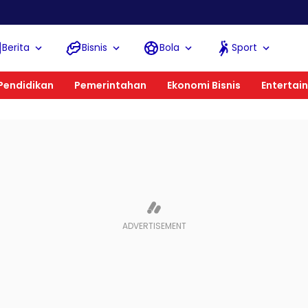
Kemnake
Berita
Bisnis
Bola
Sport
Pendidikan
Pemerintahan
Ekonomi Bisnis
Entertai