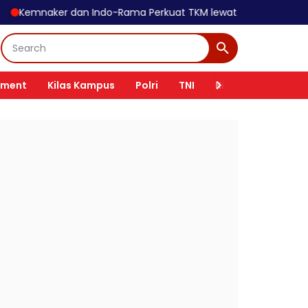
r dan Indo-Rama Perkuat TKM lewat Bantuan Modal Usaha
Pol
nment
Kilas Kampus
Polri
TNI
Kilas Tokoh
Ki