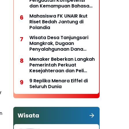
Penguatan Kompetensi
dan Kemampuan Bahasa
untuk Perluas Peluang
Mahasiswa FK UNAIR Ikut
Kerja
Riset Bedah Jantung di
Polandia
Wisata Desa Tanjungsari
Mangkrak, Dugaan
Penyalahgunaan Dana
Desa Belum Tuntas
Menaker Beberkan Langkah
Pemerintah Perkuat
Kesejahteraan dan Peli
ndungan Pekerja
9 Replika Menara Eiffel di
Seluruh Dunia
r
n
Wisata