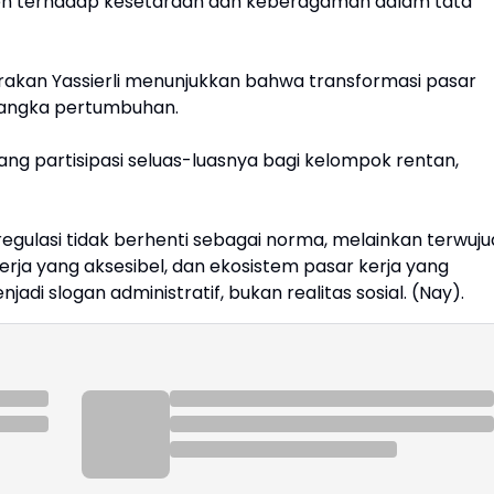
itmen terhadap kesetaraan dan keberagaman dalam tata
arakan Yassierli menunjukkan bahwa transformasi pasar
g angka pertumbuhan.
g partisipasi seluas-luasnya bagi kelompok rentan,
gulasi tidak berhenti sebagai norma, melainkan terwuju
erja yang aksesibel, dan ekosistem pasar kerja yang
jadi slogan administratif, bukan realitas sosial. (Nay).