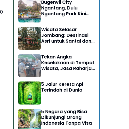
Bugenvil City
Ngantang, Dulu
10
Ngantang Park Kini
Disulap Jadi Destinasi
Rasa Alam
Wisata Selasar
Jombang: Destinasi
Asri untuk Santai dan
Bersosialisasi
Tekan Angka
Kecelakaan di Tempat
Wisata, Jasa Raharja
Ikut Dalam Giat Ramp
Check dan
5 Jalur Kereta Api
Pengobatan Gratis di
Terindah di Dunia
Kawasan Gunung
Bromo
5 Negara yang Bisa
Dikunjungi Orang
Indonesia Tanpa Visa