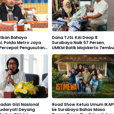
atkan Bahaya
Dana TJSL KAI Daop 8
i, Polda Metro Jaya
Surabaya Naik 57 Persen,
 Percepat Pengusutan
UMKM Batik Mojokerto Tembu
n Sutrimo
Indonesia Fashion Week 2026
adan Gizi Nasional
Road Show Ketua Umum IKAP
Sudaryati Deyang
ke Surabaya Bahas Masa