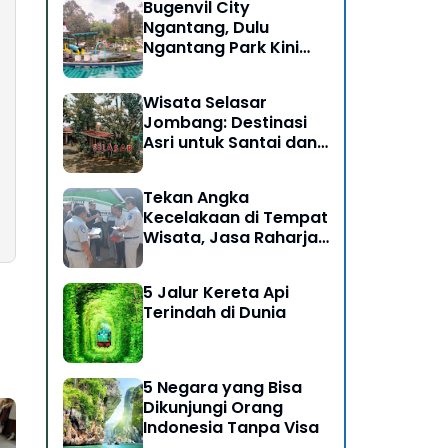
Bugenvil City
Ngantang, Dulu
Ngantang Park Kini
Disulap Jadi Destinasi
Rasa Alam
Wisata Selasar
Jombang: Destinasi
Asri untuk Santai dan
Bersosialisasi
Tekan Angka
Kecelakaan di Tempat
Wisata, Jasa Raharja
Ikut Dalam Giat Ramp
Check dan
5 Jalur Kereta Api
Pengobatan Gratis di
Terindah di Dunia
Kawasan Gunung
Bromo
5 Negara yang Bisa
Dikunjungi Orang
Indonesia Tanpa Visa