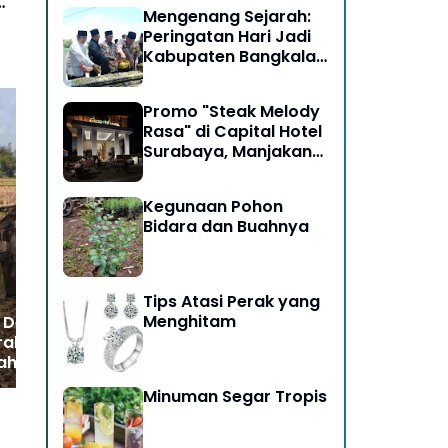
Mengenang Sejarah:
Peringatan Hari Jadi
Kabupaten Bangkalan
ke-493
Promo "Steak Melody
Rasa" di Capital Hotel
Surabaya, Manjakan
Pengunjung
DPR Ingatkan Bahaya
Su
Spekulasi, Polda Metro
Leb
Kegunaan Pohon
Jaya Diminta Percepat
Kem
Bidara dan Buahnya
Pengusutan Kematian
Ilm
Sutrimo
Tips Atasi Perak yang
Menghitam
 Desa Tanjungsari
ak, Dugaan
lahgunaan Dana
elum Tuntas
Minuman Segar Tropis