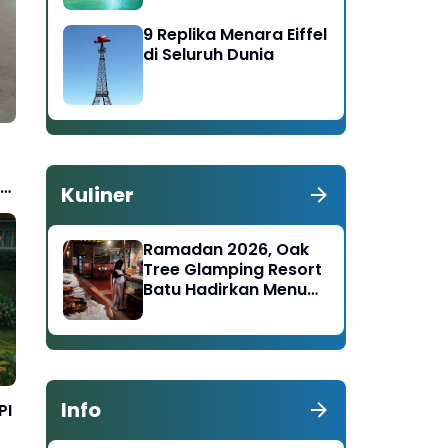
9 Replika Menara Eiffel
di Seluruh Dunia
s
Kuliner
Ramadan 2026, Oak
Tree Glamping Resort
Batu Hadirkan Menu
Nusantara–Timur
Tengah
Info
PI