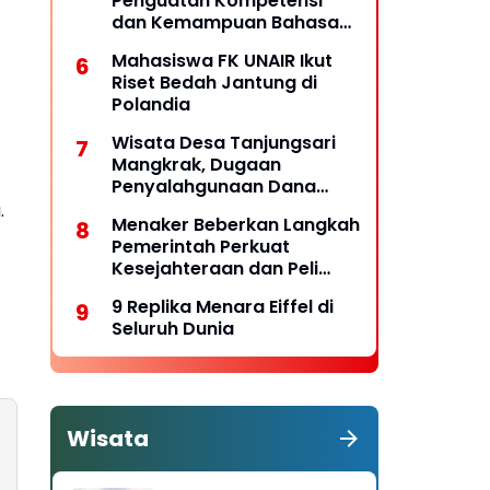
Penguatan Kompetensi
dan Kemampuan Bahasa
untuk Perluas Peluang
Mahasiswa FK UNAIR Ikut
Kerja
Riset Bedah Jantung di
Polandia
Wisata Desa Tanjungsari
Mangkrak, Dugaan
Penyalahgunaan Dana
Desa Belum Tuntas
a.
Menaker Beberkan Langkah
Pemerintah Perkuat
Kesejahteraan dan Peli
ndungan Pekerja
9 Replika Menara Eiffel di
Seluruh Dunia
Wisata