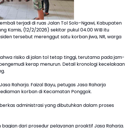
kembali terjadi di ruas Jalan Tol Solo–Ngawi, Kabupaten
ng Kamis, (12/2/2026) sekitar pukul 04.00 WIB itu
nsiden tersebut merenggut satu korban jiwa, NR, warga
ahwa risiko di jalan tol tetap tinggi, terutama pada jam-
si pengemudi kerap menurun. Detail kronologi kecelakaan
g.
Jasa Raharja. Faizal Bayu, petugas Jasa Raharja
kediaman korban di Kecamatan Ponggok.
berkas administrasi yang dibutuhkan dalam proses
bagian dari prosedur pelayanan proaktif Jasa Raharja.