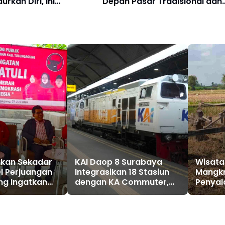
rkan Diri, Ini
Depan Pasar Tradisional dan
ya
Pedagang
ukan Sekadar
KAI Daop 8 Surabaya
Wisata
DI Perjuangan
Integrasikan 18 Stasiun
Mangkr
ng Ingatkan
dengan KA Commuter,
Penya
Kemunduran
Perjalanan Makin Praktis
Desa B