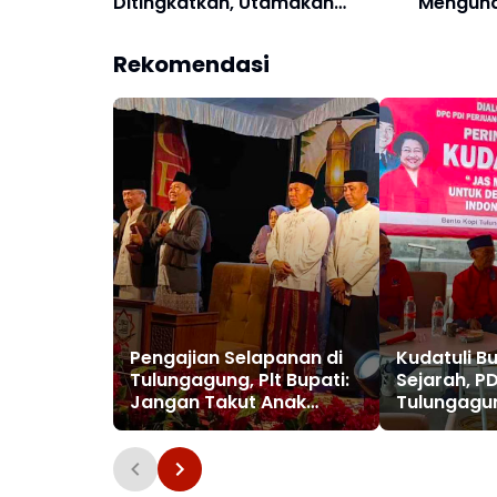
Ditingkatkan, Utamakan
Mengundu
Kenyamanan
Alasann
Rekomendasi
Pengajian Selapanan di
Kudatuli B
Tulungagung, Plt Bupati:
Sejarah, P
Jangan Takut Anak
Tulungagu
Ramai di Masjid
Ancaman 
Demokrasi