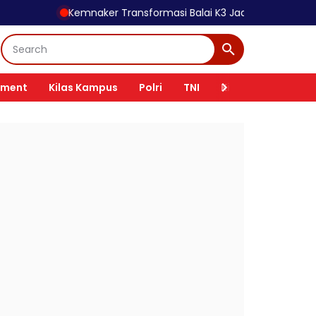
Kemnaker Transformasi Balai K3 Jadi Garda Terdepan Pencegah
nment
Kilas Kampus
Polri
TNI
Kilas Tokoh
Ki