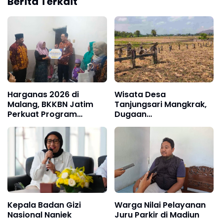
Berita Terkait
Harganas 2026 di
Wisata Desa
Malang, BKKBN Jatim
Tanjungsari Mangkrak,
Perkuat Program
Dugaan
GENTING dan
Penyalahgunaan Dana
Percepatan Penurunan
Desa Belum Tuntas
Stunting
Kepala Badan Gizi
Warga Nilai Pelayanan
Nasional Naniek
Juru Parkir di Madiun