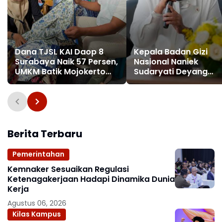
Dana TJSL KAI Daop 8
Kepala Badan Gizi
Surabaya Naik 57 Persen,
Nasional Naniek
UMKM Batik Mojokerto
Sudaryati Deyang
Tembus Indonesia
Mengundurkan Diri, In
Fashion Week 2026
Alasannya
Berita Terbaru
Pemerintahan
Kemnaker Sesuaikan Regulasi
Ketenagakerjaan Hadapi Dinamika Dunia
Kerja
Agustus 06, 2026
Kilas Kampus