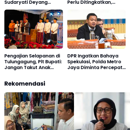
Sudaryati Deyang
Perlu Ditingkatkan,
Mengundurkan Diri, Ini
Utamakan Kenyamanan
Alasannya
Pengajian Selapanan di
DPR Ingatkan Bahaya
Tulungagung, Plt Bupati:
Spekulasi, Polda Metro
Jangan Takut Anak
Jaya Diminta Percepat
Ramai di Masjid
Pengusutan Kematian
Sutrimo
Rekomendasi