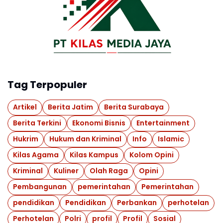
Tag Terpopuler
Artikel
Berita Jatim
Berita Surabaya
Berita Terkini
Ekonomi Bisnis
Entertainment
Hukrim
Hukum dan Kriminal
Info
Islamic
Kilas Agama
Kilas Kampus
Kolom Opini
Kriminal
Kuliner
Olah Raga
Opini
Pembangunan
pemerintahan
Pemerintahan
pendidikan
Pendidikan
Perbankan
perhotelan
Perhotelan
Polri
profil
Profil
Sosial