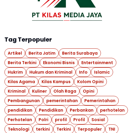
Tag Terpopuler
Artikel
Berita Jatim
Berita Surabaya
Berita Terkini
Ekonomi Bisnis
Entertainment
Hukrim
Hukum dan Kriminal
Info
Islamic
Kilas Agama
Kilas Kampus
Kolom Opini
Kriminal
Kuliner
Olah Raga
Opini
Pembangunan
pemerintahan
Pemerintahan
pendidikan
Pendidikan
Perbankan
perhotelan
Perhotelan
Polri
profil
Profil
Sosial
Teknologi
terkini
Terkini
Terpopuler
TNI