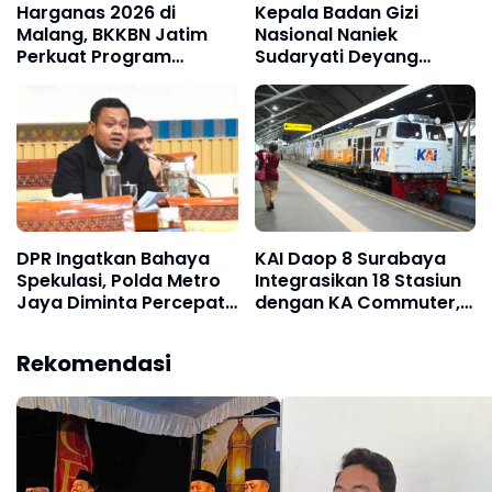
Harganas 2026 di
Kepala Badan Gizi
Malang, BKKBN Jatim
Nasional Naniek
Perkuat Program
Sudaryati Deyang
GENTING dan
Mengundurkan Diri, Ini
Percepatan Penurunan
Alasannya
Stunting
DPR Ingatkan Bahaya
KAI Daop 8 Surabaya
Spekulasi, Polda Metro
Integrasikan 18 Stasiun
Jaya Diminta Percepat
dengan KA Commuter,
Pengusutan Kematian
Perjalanan Makin Praktis
Sutrimo
Rekomendasi