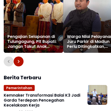
Pengajian Selapanan di
Warga Nilai Pelayana
Tulungagung, Plt Bupati:
Juru Parkir di Madiun
Jangan Takut Anak
Perlu Ditingkatkan,
Ramai di Masjid
Utamakan Kenyama
Berita Terbaru
Pemerintahan
Kemnaker Transformasi Balai K3 Jadi
Garda Terdepan Pencegahan
Kecelakaan Kerja