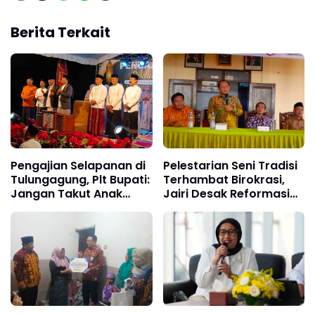
Berita Terkait
Pengajian Selapanan di
Pelestarian Seni Tradisi
Tulungagung, Plt Bupati:
Terhambat Birokrasi,
Jangan Takut Anak
Jairi Desak Reformasi
Ramai di Masjid
Kebijakan Budaya di
Tulungagung