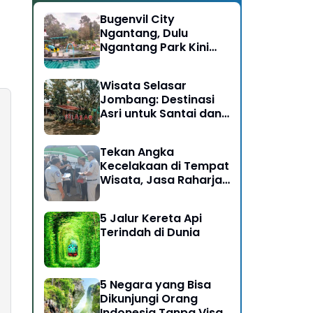
Bugenvil City
Ngantang, Dulu
Ngantang Park Kini
Disulap Jadi Destinasi
Rasa Alam
Wisata Selasar
Jombang: Destinasi
Asri untuk Santai dan
Bersosialisasi
Tekan Angka
Kecelakaan di Tempat
Wisata, Jasa Raharja
Ikut Dalam Giat Ramp
Check dan
5 Jalur Kereta Api
Pengobatan Gratis di
Terindah di Dunia
Kawasan Gunung
Bromo
5 Negara yang Bisa
Dikunjungi Orang
Indonesia Tanpa Visa