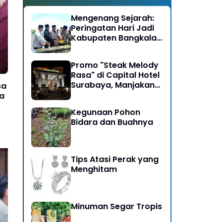
Mengenang Sejarah:
Peringatan Hari Jadi
Kabupaten Bangkalan
ke-493
Promo "Steak Melody
Rasa" di Capital Hotel
Surabaya, Manjakan
sa
Pengunjung
ta
Kegunaan Pohon
Bidara dan Buahnya
Tips Atasi Perak yang
Menghitam
Menaker: Dialog Sosial
Per
Jadi Kunci Penyelesaian
Ah
Minuman Segar Tropis
Isu Ketenagakerjaan
Te