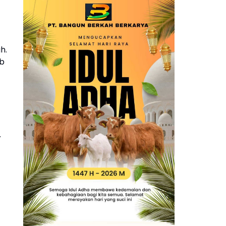
h.
ab
.