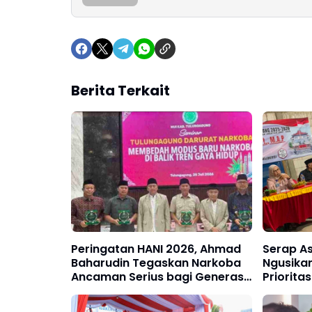
Berita Terkait
Peringatan HANI 2026, Ahmad
Serap A
Baharudin Tegaskan Narkoba
Ngusika
Ancaman Serius bagi Generasi
Priorita
Muda
UMKM