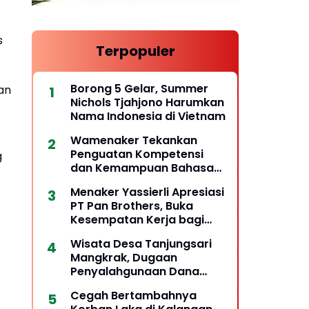
s
Terpopuler
Borong 5 Gelar, Summer
an
Nichols Tjahjono Harumkan
Nama Indonesia di Vietnam
Wamenaker Tekankan
Penguatan Kompetensi
g
dan Kemampuan Bahasa
untuk Perluas Peluang
Menaker Yassierli Apresiasi
Kerja
PT Pan Brothers, Buka
Kesempatan Kerja bagi
Penyandang Disabilitas
Wisata Desa Tanjungsari
Mangkrak, Dugaan
Penyalahgunaan Dana
Desa Belum Tuntas
Cegah Bertambahnya