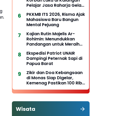
Korban Laka di Kalangan
Pelajar Jasa Raharja Gelar
PPKL
ng
PKKMB ITS 2026, Risma Ajak
n.
Mahasiswa Baru Bangun
Mental Pejuang
Kajian Rutin Majelis Ar-
Rohimin: Menundukkan
Pandangan untuk Meraih
Hidayah
Ekspedisi Patriot UNAIR
Dampingi Peternak Sapi di
Papua Barat
Zikir dan Doa Kebangsaan
di Monas Siap Digelar,
Kemenag Pastikan 100 Ribu
Peserta Terlayani
Wisata