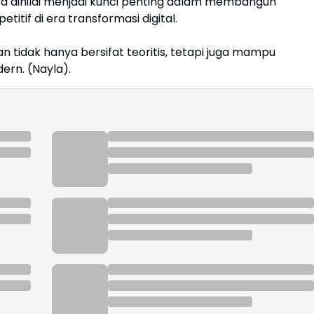
ta dinilai menjadi kunci penting dalam membangun
itif di era transformasi digital.
 tidak hanya bersifat teoritis, tetapi juga mampu
rn. (Nayla).