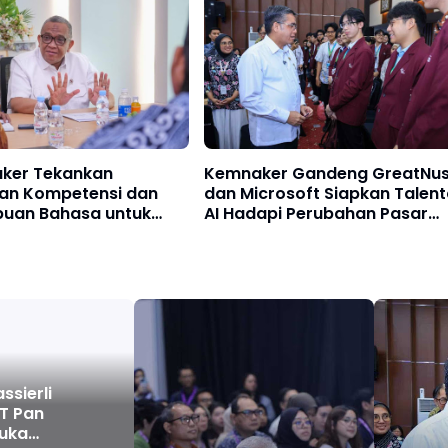
ker Tekankan
Kemnaker Gandeng GreatNu
an Kompetensi dan
dan Microsoft Siapkan Talen
an Bahasa untuk
AI Hadapi Perubahan Pasar
Peluang Kerja
Kerja
ssierli
PT Pan
Buka