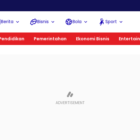
Kemna
Berita
Bisnis
Bola
Sport
Pendidikan
Pemerintahan
Ekonomi Bisnis
Entertai