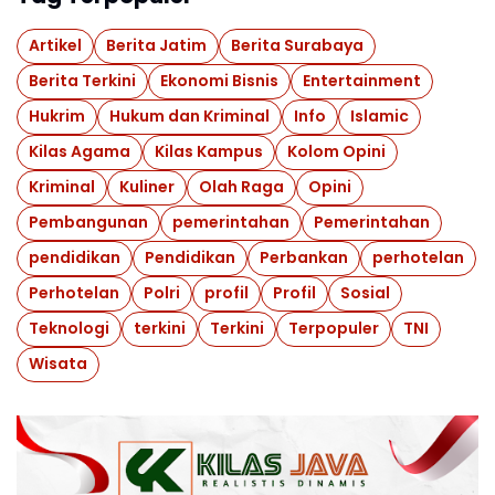
Artikel
Berita Jatim
Berita Surabaya
Berita Terkini
Ekonomi Bisnis
Entertainment
Hukrim
Hukum dan Kriminal
Info
Islamic
Kilas Agama
Kilas Kampus
Kolom Opini
Kriminal
Kuliner
Olah Raga
Opini
Pembangunan
pemerintahan
Pemerintahan
pendidikan
Pendidikan
Perbankan
perhotelan
Perhotelan
Polri
profil
Profil
Sosial
Teknologi
terkini
Terkini
Terpopuler
TNI
Wisata