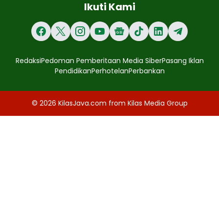
Ikuti Kami
Redaksi
Pedoman Pemberitaan Media Siber
Pasang Iklan
Pendidikan
Perhotelan
Perbankan
© 2026
KilasJava.com
from
Kilas Media Group