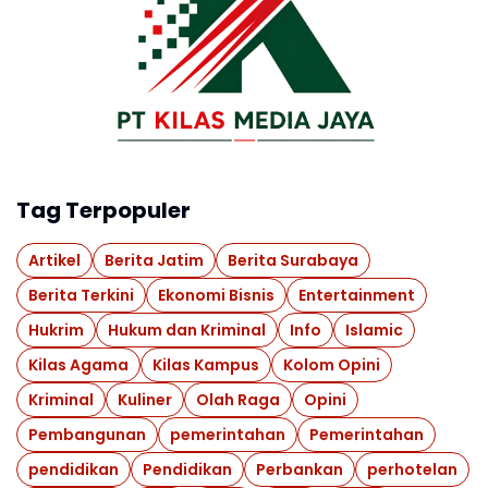
Tag Terpopuler
Artikel
Berita Jatim
Berita Surabaya
Berita Terkini
Ekonomi Bisnis
Entertainment
Hukrim
Hukum dan Kriminal
Info
Islamic
Kilas Agama
Kilas Kampus
Kolom Opini
Kriminal
Kuliner
Olah Raga
Opini
Pembangunan
pemerintahan
Pemerintahan
pendidikan
Pendidikan
Perbankan
perhotelan