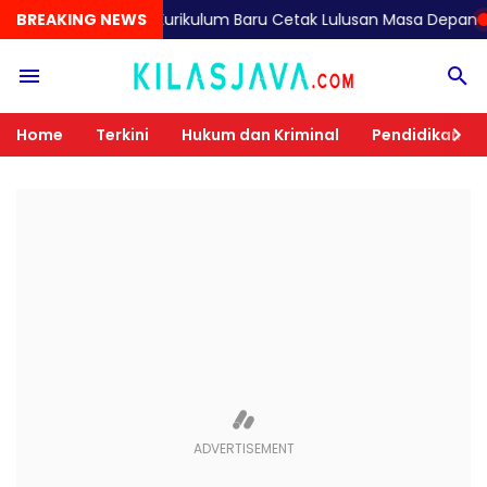
sa Rancang Kurikulum Baru Cetak Lulusan Masa Depan
BREAKING NEWS
Tim DVI 
Home
Terkini
Hukum dan Kriminal
Pendidikan