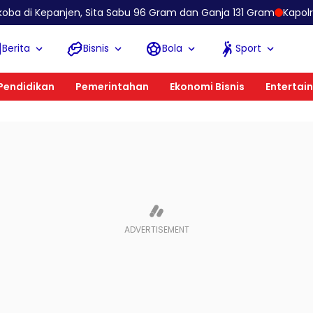
n, Sita Sabu 96 Gram dan Ganja 131 Gram
Kapolres Gresik Tega
Berita
Bisnis
Bola
Sport
Pendidikan
Pemerintahan
Ekonomi Bisnis
Entertai