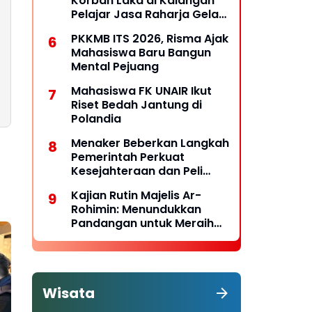
Korban Laka di Kalangan
Pelajar Jasa Raharja Gelar
PPKL
PKKMB ITS 2026, Risma Ajak
Mahasiswa Baru Bangun
Mental Pejuang
Mahasiswa FK UNAIR Ikut
Riset Bedah Jantung di
Polandia
Menaker Beberkan Langkah
Pemerintah Perkuat
Kesejahteraan dan Peli
ndungan Pekerja
Kajian Rutin Majelis Ar-
Rohimin: Menundukkan
Pandangan untuk Meraih
Hidayah
Wisata