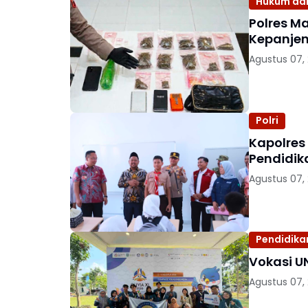
Hukum dan
Polres M
Kepanjen
Agustus 07,
Polri
Kapolres
Pendidik
Agustus 07,
Pendidika
Vokasi U
Agustus 07,