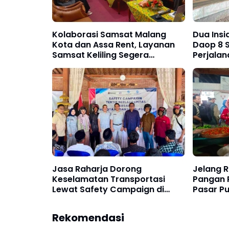
Kolaborasi Samsat Malang
Dua Insi
Kota dan Assa Rent, Layanan
Daop 8 
Samsat Keliling Segera
Perjalan
Diterapkan
Keterla
Jasa Raharja Dorong
Jelang 
Keselamatan Transportasi
Pangan 
Lewat Safety Campaign di
Pasar P
Ngawi
Bapoktin
Rekomendasi