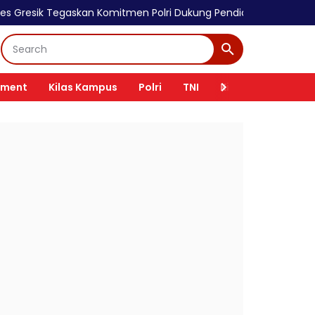
skan Komitmen Polri Dukung Pendidikan Berkualitas
Vokasi UNAI
nment
Kilas Kampus
Polri
TNI
Kilas Tokoh
Ki