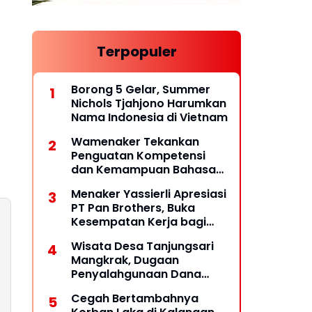
Terpopuler
Borong 5 Gelar, Summer
Nichols Tjahjono Harumkan
Nama Indonesia di Vietnam
Wamenaker Tekankan
Penguatan Kompetensi
dan Kemampuan Bahasa
untuk Perluas Peluang
Menaker Yassierli Apresiasi
Kerja
PT Pan Brothers, Buka
Kesempatan Kerja bagi
Penyandang Disabilitas
Wisata Desa Tanjungsari
Mangkrak, Dugaan
Penyalahgunaan Dana
Desa Belum Tuntas
Cegah Bertambahnya