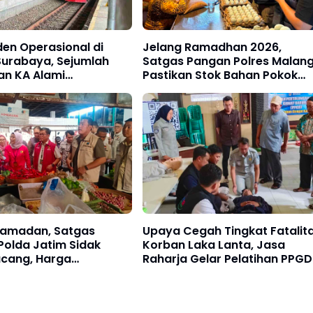
den Operasional di
Jelang Ramadhan 2026,
Surabaya, Sejumlah
Satgas Pangan Polres Malan
an KA Alami
Pastikan Stok Bahan Pokok
mbatan
Aman
Ramadan, Satgas
Upaya Cegah Tingkat Fatalit
Polda Jatim Sidak
Korban Laka Lanta, Jasa
ucang, Harga
Raharja Gelar Pelatihan PPGD
g Dipastikan Stabil
Bersama RSUD Srengat