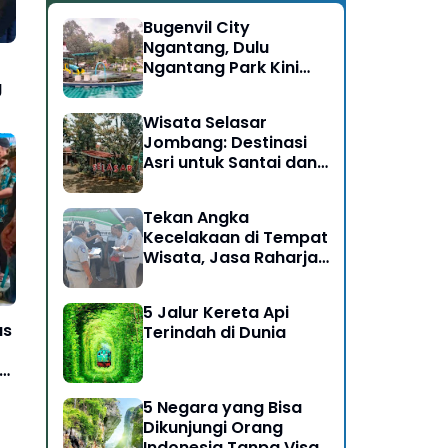
Bugenvil City
Ngantang, Dulu
Ngantang Park Kini
Disulap Jadi Destinasi
g
Rasa Alam
Wisata Selasar
Jombang: Destinasi
Asri untuk Santai dan
Bersosialisasi
Tekan Angka
Kecelakaan di Tempat
Wisata, Jasa Raharja
Ikut Dalam Giat Ramp
Check dan
5 Jalur Kereta Api
Pengobatan Gratis di
as
Terindah di Dunia
Kawasan Gunung
Bromo
5 Negara yang Bisa
Dikunjungi Orang
Indonesia Tanpa Visa