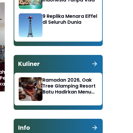
9 Replika Menara Eiffel
di Seluruh Dunia
Kolaborasi Samsat
Je
Malang Kota dan Assa
Sa
Rent, Layanan Samsat
Mal
Keliling Segera
Ba
Diterapkan
Kuliner
aharja Dukung
 Pencegahan
Ramadan 2026, Oak
kaan pada
Tree Glamping Resort
anan Nataru di
Batu Hadirkan Menu
ang
Nusantara–Timur
Tengah
Info