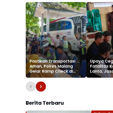
Pastikan Transportasi
Upaya Ceg
Aman, Polres Malang
Fatalitas 
Gelar Ramp Check di
Lanta, Jas
Terminal Talangagung
Gelar Pela
Bersama R
Berita Terbaru