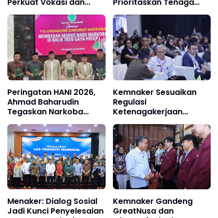
Perkuat Vokasi dan
Prioritaskan Tenaga
Transformasi Green
Kerja Lokal
Office
Peringatan HANI 2026,
Kemnaker Sesuaikan
Ahmad Baharudin
Regulasi
Tegaskan Narkoba
Ketenagakerjaan
Ancaman Serius bagi
Hadapi Dinamika Dunia
Generasi Muda
Kerja
Menaker: Dialog Sosial
Kemnaker Gandeng
Jadi Kunci Penyelesaian
GreatNusa dan