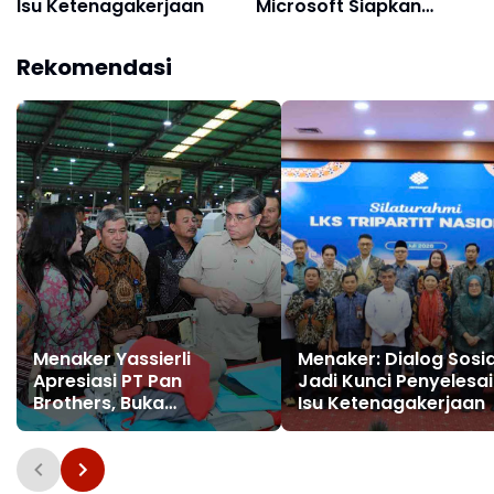
Isu Ketenagakerjaan
Microsoft Siapkan
Talenta AI Hadapi
Perubahan Pasar Kerja
Rekomendasi
Menaker Yassierli
Menaker: Dialog Sosia
Apresiasi PT Pan
Jadi Kunci Penyelesa
Brothers, Buka
Isu Ketenagakerjaan
Kesempatan Kerja bagi
Penyandang Disabilitas