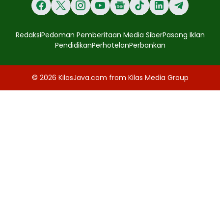
Redaksi
Pedoman Pemberitaan Media Siber
Pasang Iklan
Pendidikan
Perhotelan
Perbankan
© 2026
KilasJava.com
from
Kilas Media Group