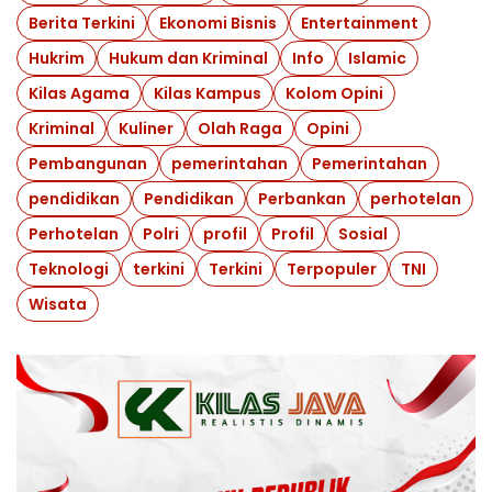
Berita Terkini
Ekonomi Bisnis
Entertainment
Hukrim
Hukum dan Kriminal
Info
Islamic
Kilas Agama
Kilas Kampus
Kolom Opini
Kriminal
Kuliner
Olah Raga
Opini
Pembangunan
pemerintahan
Pemerintahan
pendidikan
Pendidikan
Perbankan
perhotelan
Perhotelan
Polri
profil
Profil
Sosial
Teknologi
terkini
Terkini
Terpopuler
TNI
Wisata