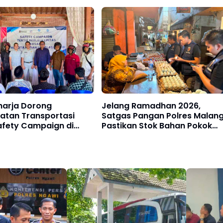
gung
Diterapkan
harja Dorong
Jelang Ramadhan 2026,
atan Transportasi
Satgas Pangan Polres Malan
afety Campaign di
Pastikan Stok Bahan Pokok
Aman