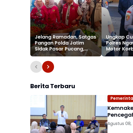
Jelang Ramadan, Satgas
Ungkap Cu
Pangan Polda Jatim
Polres Nga
Sidak Pasar Pucang,
Motor Kor
Harga Bapokting
Biaya
Dipastikan Stabil
Berita Terbaru
Pemerint
Kemnaker
Pencegah
Agustus 08,