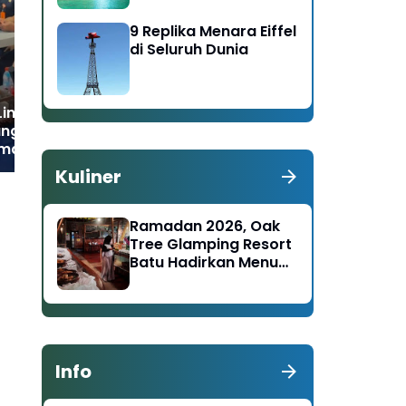
Keselamatan
Sa
Transportasi Lewat
Mal
9 Replika Menara Eiffel
Safety Campaign di
Ba
di Seluruh Dunia
Ngawi
intas Sektoral
ng Fokuskan
matan Jalan Raya
dul Fitri
Kuliner
Ramadan 2026, Oak
Tree Glamping Resort
Batu Hadirkan Menu
Nusantara–Timur
Tengah
Info