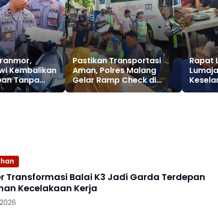
ranmor,
Pastikan Transportasi
Rapat L
wi Kembalikan
Aman, Polres Malang
Lumaja
ban Tanpa
Gelar Ramp Check di
Kesela
Terminal Talangagung
Jelang I
ahan
 Transformasi Balai K3 Jadi Garda Terdepan
an Kecelakaan Kerja
 2026