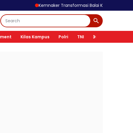
Kemnaker Transformasi Balai K3 Jadi Garda Terdepan Penc
nment
Kilas Kampus
Polri
TNI
Kilas Tokoh
Ki