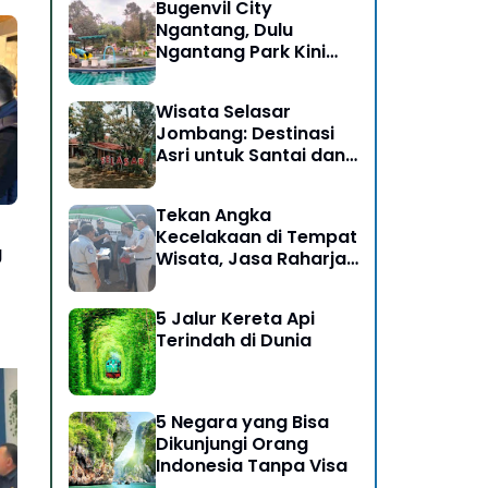
Bugenvil City
Ngantang, Dulu
Ngantang Park Kini
Disulap Jadi Destinasi
Rasa Alam
Wisata Selasar
Jombang: Destinasi
Asri untuk Santai dan
Bersosialisasi
Tekan Angka
Kecelakaan di Tempat
g
Wisata, Jasa Raharja
Ikut Dalam Giat Ramp
Check dan
5 Jalur Kereta Api
Pengobatan Gratis di
Terindah di Dunia
Kawasan Gunung
Bromo
5 Negara yang Bisa
Dikunjungi Orang
Indonesia Tanpa Visa
Jasa Raharja Dorong
Je