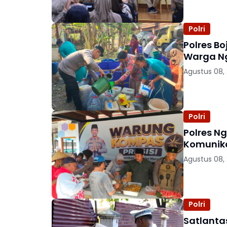
Polri
Polres Bo
Warga 
Agustus 08,
Polri
Polres N
Komunika
Agustus 08,
Polri
Satlanta