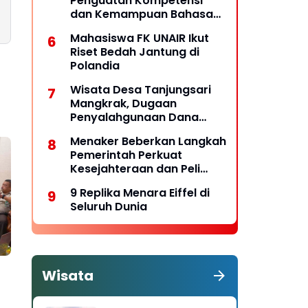
Penguatan Kompetensi
dan Kemampuan Bahasa
untuk Perluas Peluang
Mahasiswa FK UNAIR Ikut
Kerja
Riset Bedah Jantung di
Polandia
Wisata Desa Tanjungsari
Mangkrak, Dugaan
Penyalahgunaan Dana
Desa Belum Tuntas
Menaker Beberkan Langkah
Pemerintah Perkuat
Kesejahteraan dan Peli
ndungan Pekerja
9 Replika Menara Eiffel di
Seluruh Dunia
Wisata