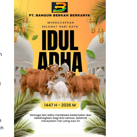
n
i
n
an