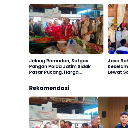
Keterlambatan
Talanga
Jelang Ramadan, Satgas
Jasa Ra
Pangan Polda Jatim Sidak
Keselam
Pasar Pucang, Harga
Lewat S
Bapokting Dipastikan Stabil
Ngawi
Rekomendasi