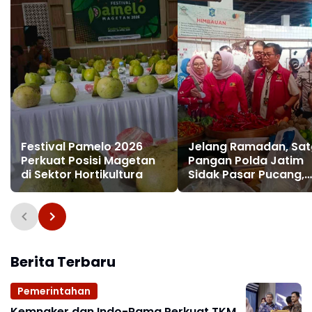
Festival Pamelo 2026
Jelang Ramadan, Sa
Perkuat Posisi Magetan
Pangan Polda Jatim
di Sektor Hortikultura
Sidak Pasar Pucang,
Harga Bapokting
Dipastikan Stabil
Berita Terbaru
Pemerintahan
Kemnaker dan Indo-Rama Perkuat TKM