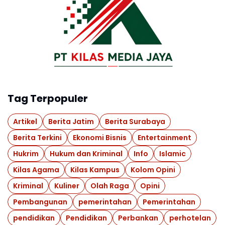
Tag Terpopuler
Artikel
Berita Jatim
Berita Surabaya
Berita Terkini
Ekonomi Bisnis
Entertainment
Hukrim
Hukum dan Kriminal
Info
Islamic
Kilas Agama
Kilas Kampus
Kolom Opini
Kriminal
Kuliner
Olah Raga
Opini
Pembangunan
pemerintahan
Pemerintahan
pendidikan
Pendidikan
Perbankan
perhotelan