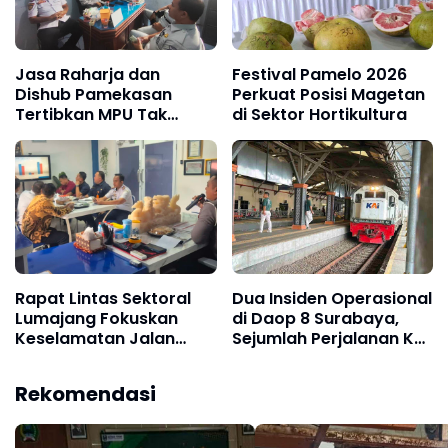
Jasa Raharja dan
Festival Pamelo 2026
Dishub Pamekasan
Perkuat Posisi Magetan
Tertibkan MPU Tak
di Sektor Hortikultura
Sesuai Peruntukan
Rapat Lintas Sektoral
Dua Insiden Operasional
Lumajang Fokuskan
di Daop 8 Surabaya,
Keselamatan Jalan
Sejumlah Perjalanan KA
Raya Jelang Idul Fitri
Alami Keterlambatan
Rekomendasi