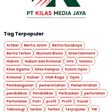
Tag Terpopuler
Artikel
Berita Jatim
Berita Surabaya
Berita Terkini
Ekonomi Bisnis
Entertainment
Hukrim
Hukum dan Kriminal
Info
Islamic
Kilas Agama
Kilas Kampus
Kolom Opini
Kriminal
Kuliner
Olah Raga
Opini
Pembangunan
pemerintahan
Pemerintahan
pendidikan
Pendidikan
Perbankan
perhotelan
Perhotelan
Polri
profil
Profil
Sosial
Teknologi
terkini
Terkini
Terpopuler
TNI