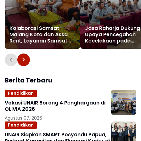
Kolaborasi Samsat
Jasa Raharja Dukung
Malang Kota dan Assa
Upaya Pencegahan
Rent, Layanan Samsat
Kecelakaan pada
Keliling Segera
Pengamanan Nataru 
Diterapkan
Lumajang
Berita Terbaru
Pendidikan
Vokasi UNAIR Borong 4 Penghargaan di
OLIVIA 2026
Agustus 07, 2026
Pendidikan
UNAIR Siapkan SMART Posyandu Papua,
Perkuat Kapasitas dan Ekonomi Kader di