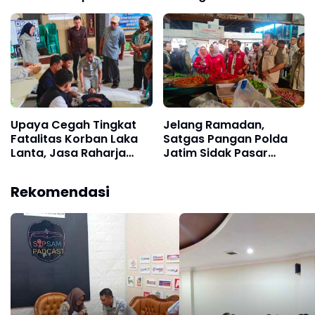
Pengamanan Nataru di
Bahan Pokok Aman
Lumajang
Upaya Cegah Tingkat
Jelang Ramadan,
Fatalitas Korban Laka
Satgas Pangan Polda
Lanta, Jasa Raharja
Jatim Sidak Pasar
Gelar Pelatihan PPGD
Pucang, Harga
Bersama RSUD Srengat
Bapokting Dipastikan
Rekomendasi
Stabil