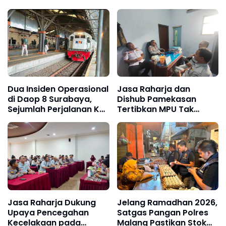
Dua Insiden Operasional
Jasa Raharja dan
di Daop 8 Surabaya,
Dishub Pamekasan
Sejumlah Perjalanan KA
Tertibkan MPU Tak
Alami Keterlambatan
Sesuai Peruntukan
Jasa Raharja Dukung
Jelang Ramadhan 2026,
Upaya Pencegahan
Satgas Pangan Polres
Kecelakaan pada
Malang Pastikan Stok