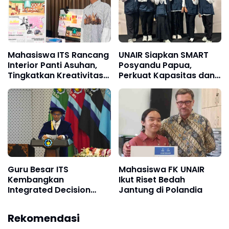
Mahasiswa ITS Rancang
UNAIR Siapkan SMART
Interior Panti Asuhan,
Posyandu Papua,
Tingkatkan Kreativitas
Perkuat Kapasitas dan
Balita Lewat Open-
Ekonomi Kader di Prafi
Ended Play
Guru Besar ITS
Mahasiswa FK UNAIR
Kembangkan
Ikut Riset Bedah
Integrated Decision
Jantung di Polandia
Intelligence, Prediksi
Krisis Ekonomi dan
Rekomendasi
Keuangan