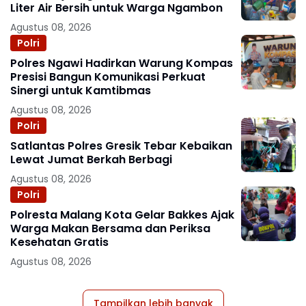
Liter Air Bersih untuk Warga Ngambon
Agustus 08, 2026
Polri
Polres Ngawi Hadirkan Warung Kompas
Presisi Bangun Komunikasi Perkuat
Sinergi untuk Kamtibmas
Agustus 08, 2026
Polri
Satlantas Polres Gresik Tebar Kebaikan
Lewat Jumat Berkah Berbagi
Agustus 08, 2026
Polri
Polresta Malang Kota Gelar Bakkes Ajak
Warga Makan Bersama dan Periksa
Kesehatan Gratis
Agustus 08, 2026
Tampilkan lebih banyak