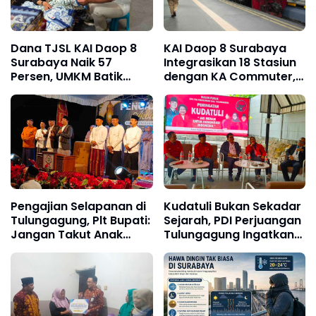
Dana TJSL KAI Daop 8
KAI Daop 8 Surabaya
Surabaya Naik 57
Integrasikan 18 Stasiun
Persen, UMKM Batik
dengan KA Commuter,
Mojokerto Tembus
Perjalanan Makin Praktis
Indonesia Fashion Week
2026
Pengajian Selapanan di
Kudatuli Bukan Sekadar
Tulungagung, Plt Bupati:
Sejarah, PDI Perjuangan
Jangan Takut Anak
Tulungagung Ingatkan
Ramai di Masjid
Ancaman Kemunduran
Demokrasi