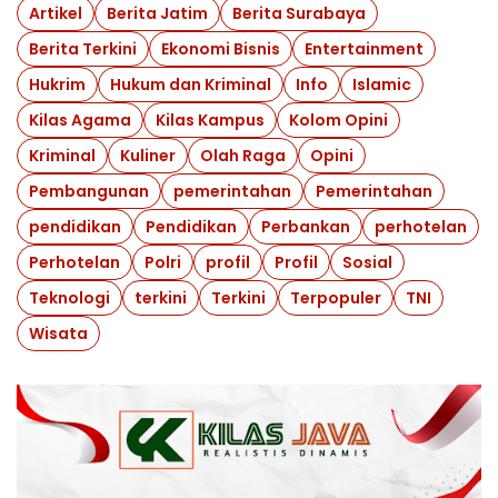
Artikel
Berita Jatim
Berita Surabaya
Berita Terkini
Ekonomi Bisnis
Entertainment
Hukrim
Hukum dan Kriminal
Info
Islamic
Kilas Agama
Kilas Kampus
Kolom Opini
Kriminal
Kuliner
Olah Raga
Opini
Pembangunan
pemerintahan
Pemerintahan
pendidikan
Pendidikan
Perbankan
perhotelan
Perhotelan
Polri
profil
Profil
Sosial
Teknologi
terkini
Terkini
Terpopuler
TNI
Wisata