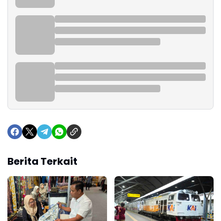
Berita Terkait