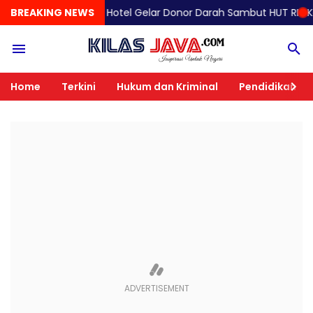
d Surabaya Hotel Gelar Donor Darah Sambut HUT RI
BREAKING NEWS
Kemnaker Tr
Home
Terkini
Hukum dan Kriminal
Pendidikan