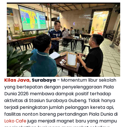
Kilas Java,
Surabaya
– Momentum libur sekolah
yang bertepatan dengan penyelenggaraan Piala
Dunia 2026 membawa dampak positif terhadap
aktivitas di Stasiun Surabaya Gubeng. Tidak hanya
terjadi peningkatan jumlah pelanggan kereta api,
fasilitas nonton bareng pertandingan Piala Dunia di
Loko Cafe
juga menjadi magnet baru yang mampu