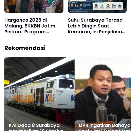
Harganas 2026 di
Suhu Surabaya Terasa
Malang, BKKBN Jatim
Lebih Dingin Saat
Perkuat Program
Kemarau, Ini Penjelasan
GENTING dan
Ilmiahnya
Percepatan Penurunan
Rekomendasi
Stunting
KAI Daop 8 Surabaya
DPR Ingatkan Bahaya