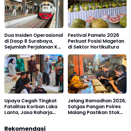
Dua Insiden Operasional
Festival Pamelo 2026
di Daop 8 Surabaya,
Perkuat Posisi Magetan
Sejumlah Perjalanan KA
di Sektor Hortikultura
Alami Keterlambatan
Upaya Cegah Tingkat
Jelang Ramadhan 2026,
Fatalitas Korban Laka
Satgas Pangan Polres
Lanta, Jasa Raharja
Malang Pastikan Stok
Gelar Pelatihan PPGD
Bahan Pokok Aman
Bersama RSUD Srengat
Rekomendasi