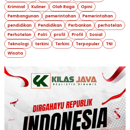
Kriminal
Kuliner
Olah Raga
Opini
Pembangunan
pemerintahan
Pemerintahan
pendidikan
Pendidikan
Perbankan
perhotelan
Perhotelan
Polri
profil
Profil
Sosial
Teknologi
terkini
Terkini
Terpopuler
TNI
Wisata