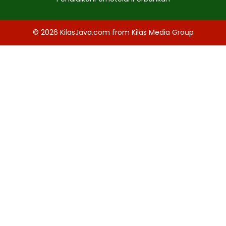
© 2026
KilasJava.com
from
Kilas Media Group