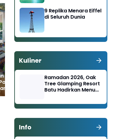
9 Replika Menara Eiffel
di Seluruh Dunia
Jasa Raharja Dorong
Up
Keselamatan
Fat
Transportasi Lewat
Lan
Safety Campaign di
Gel
Ngawi
Be
Kuliner
an Transportasi
Ramadan 2026, Oak
Polres Malang
Tree Glamping Resort
Ramp Check di
Batu Hadirkan Menu
al Talangagung
Nusantara–Timur
Tengah
Info