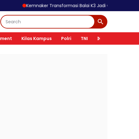
emnaker Transformasi Balai K3 Jadi Garda Terdepan Pencegaha
nment
Kilas Kampus
Polri
TNI
Kilas Tokoh
Ki