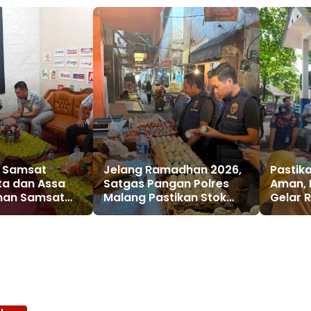
i Samsat
Jelang Ramadhan 2026,
Pastik
ta dan Assa
Satgas Pangan Polres
Aman, 
anan Samsat
Malang Pastikan Stok
Gelar 
gera
Bahan Pokok Aman
Termin
n