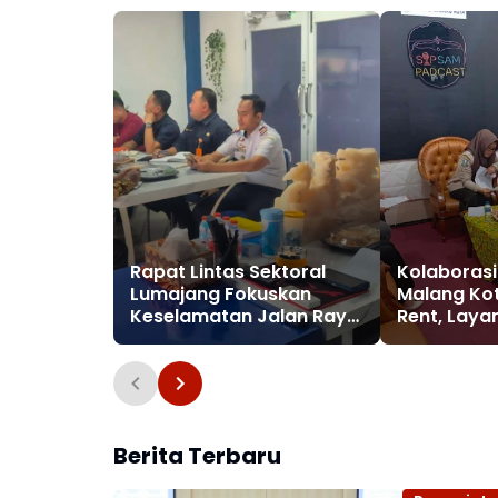
Rapat Lintas Sektoral
Kolaboras
Lumajang Fokuskan
Malang Ko
Keselamatan Jalan Raya
Rent, Lay
Jelang Idul Fitri
Keliling Se
Diterapka
Berita Terbaru