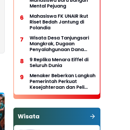
Mahasiswa Baru Bangun
Mental Pejuang
Mahasiswa FK UNAIR Ikut
Riset Bedah Jantung di
Polandia
Wisata Desa Tanjungsari
Mangkrak, Dugaan
Penyalahgunaan Dana
Desa Belum Tuntas
9 Replika Menara Eiffel di
Seluruh Dunia
Menaker Beberkan Langkah
Pemerintah Perkuat
Kesejahteraan dan Peli
ndungan Pekerja
Wisata