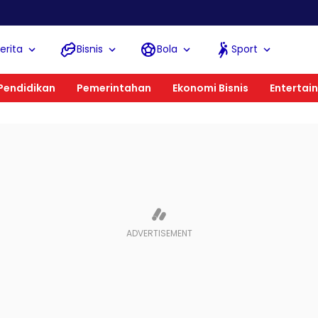
K
erita
Bisnis
Bola
Sport
Pendidikan
Pemerintahan
Ekonomi Bisnis
Entertai