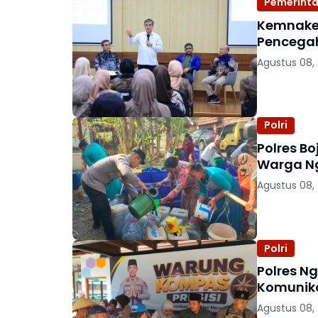
Pemerint
Kemnaker
Pencegah
Agustus 08,
Polri
Polres Bo
Warga 
Agustus 08,
Polri
Polres N
Komunika
Agustus 08,