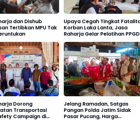
harja dan Dishub
Upaya Cegah Tingkat Fatalit
an Tertibkan MPU Tak
Korban Laka Lanta, Jasa
Peruntukan
Raharja Gelar Pelatihan PPGD
Bersama RSUD Srengat
harja Dorong
Jelang Ramadan, Satgas
atan Transportasi
Pangan Polda Jatim Sidak
afety Campaign di
Pasar Pucang, Harga
Bapokting Dipastikan Stabil