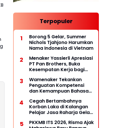
KB
Terpopuler
.
Borong 5 Gelar, Summer
h
Nichols Tjahjono Harumkan
ng
Nama Indonesia di Vietnam
Menaker Yassierli Apresiasi
PT Pan Brothers, Buka
Kesempatan Kerja bagi
Penyandang Disabilitas
Wamenaker Tekankan
Penguatan Kompetensi
dan Kemampuan Bahasa
untuk Perluas Peluang
Cegah Bertambahnya
Kerja
Korban Laka di Kalangan
Pelajar Jasa Raharja Gelar
PPKL
PKKMB ITS 2026, Risma Ajak