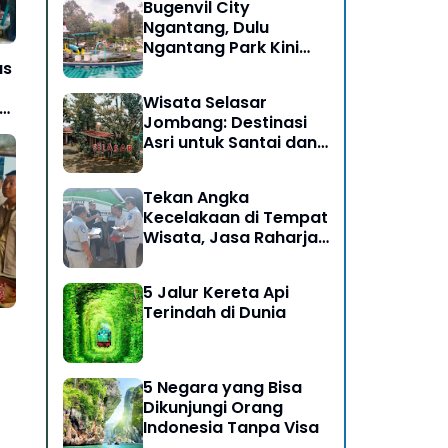
Bugenvil City
Ngantang, Dulu
Ngantang Park Kini
Disulap Jadi Destinasi
as
Rasa Alam
Wisata Selasar
Jombang: Destinasi
Asri untuk Santai dan
Bersosialisasi
Tekan Angka
Kecelakaan di Tempat
Wisata, Jasa Raharja
Ikut Dalam Giat Ramp
Check dan
5 Jalur Kereta Api
Pengobatan Gratis di
Terindah di Dunia
Kawasan Gunung
Bromo
5 Negara yang Bisa
Dikunjungi Orang
Indonesia Tanpa Visa