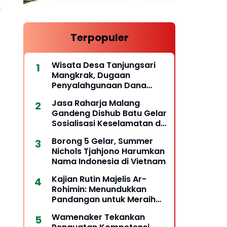
n
Terpopuler
Wisata Desa Tanjungsari
Mangkrak, Dugaan
Penyalahgunaan Dana
Desa Belum Tuntas
Jasa Raharja Malang
Gandeng Dishub Batu Gelar
Sosialisasi Keselamatan di
Sekolah
Borong 5 Gelar, Summer
Nichols Tjahjono Harumkan
Nama Indonesia di Vietnam
Kajian Rutin Majelis Ar-
Rohimin: Menundukkan
Pandangan untuk Meraih
Hidayah
Wamenaker Tekankan