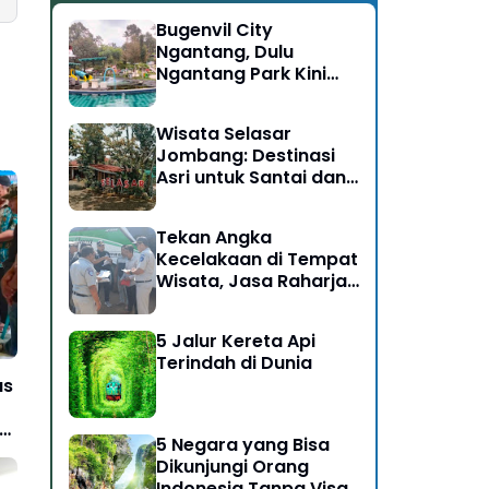
Bugenvil City
Ngantang, Dulu
Ngantang Park Kini
Disulap Jadi Destinasi
Rasa Alam
Wisata Selasar
Jombang: Destinasi
Asri untuk Santai dan
Bersosialisasi
Tekan Angka
Kecelakaan di Tempat
Wisata, Jasa Raharja
Ikut Dalam Giat Ramp
Check dan
5 Jalur Kereta Api
Pengobatan Gratis di
Terindah di Dunia
Kawasan Gunung
as
Bromo
5 Negara yang Bisa
Dikunjungi Orang
Indonesia Tanpa Visa