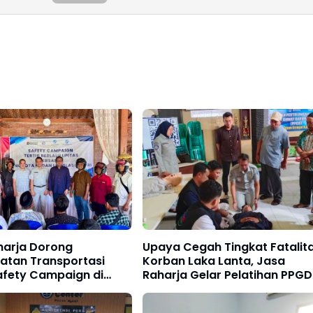
harja Dorong
Upaya Cegah Tingkat Fatalit
atan Transportasi
Korban Laka Lanta, Jasa
afety Campaign di
Raharja Gelar Pelatihan PPGD
Bersama RSUD Srengat