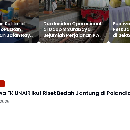
as Sektoral
Dua Insiden Operasional
Festiv
Fokuskan
di Daop 8 Surabaya,
Perkua
an Jalan Raya
Sejumlah Perjalanan KA
di Sekt
Fitri
Alami Keterlambatan
n
a FK UNAIR Ikut Riset Bedah Jantung di Polandi
 2026