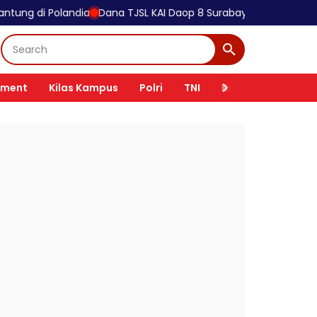
dia
Dana TJSL KAI Daop 8 Surabaya Naik 57 Persen, UMKM Bati
nment
Kilas Kampus
Polri
TNI
Kilas Tokoh
Ki