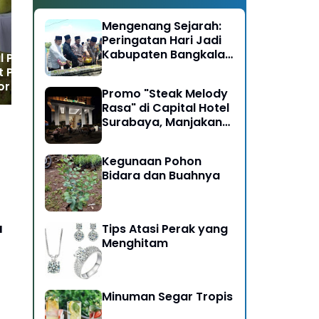
Peruntukan
Pe
Lu
Mengenang Sejarah:
Peringatan Hari Jadi
Kabupaten Bangkalan
al Pamelo 2026
ke-493
t Posisi Magetan
or Hortikultura
Promo "Steak Melody
Rasa" di Capital Hotel
Surabaya, Manjakan
Pengunjung
Kegunaan Pohon
Bidara dan Buahnya
a
Tips Atasi Perak yang
Menghitam
Minuman Segar Tropis