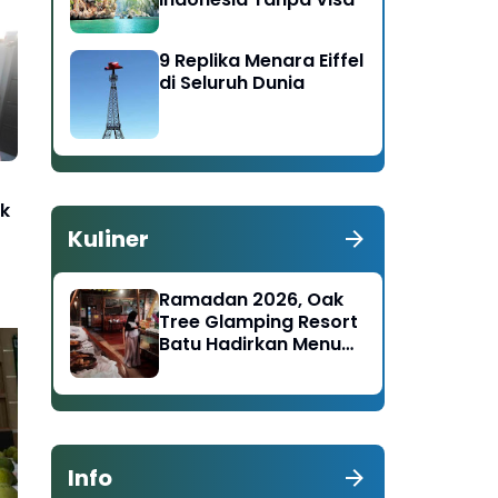
9 Replika Menara Eiffel
di Seluruh Dunia
k
Kuliner
Ramadan 2026, Oak
Tree Glamping Resort
Batu Hadirkan Menu
Nusantara–Timur
Tengah
Jasa Raharja dan Dishub
Ja
Pamekasan Tertibkan
Up
Info
MPU Tak Sesuai
Ke