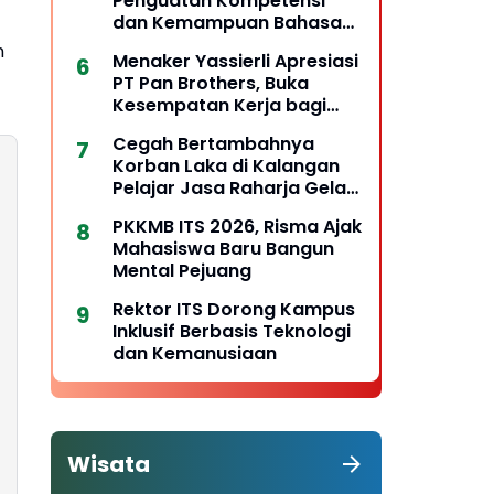
Penguatan Kompetensi
dan Kemampuan Bahasa
untuk Perluas Peluang
n
Menaker Yassierli Apresiasi
Kerja
PT Pan Brothers, Buka
Kesempatan Kerja bagi
Penyandang Disabilitas
Cegah Bertambahnya
Korban Laka di Kalangan
Pelajar Jasa Raharja Gelar
PPKL
PKKMB ITS 2026, Risma Ajak
Mahasiswa Baru Bangun
Mental Pejuang
Rektor ITS Dorong Kampus
Inklusif Berbasis Teknologi
dan Kemanusiaan
Wisata