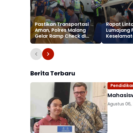
Pastikan Transportasi
Rapat Lint
Aman, Polres Malang
Lumajang 
Gelar Ramp Check di
Keselamat
Terminal Talangagung
Jelang Idul 
Berita Terbaru
Pendidika
Mahasisw
Agustus 06,