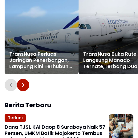
TransNusa Perluas
TransNusa Buka Rute
Jaringan Penerbangan,
Langsung Manado–
Lampung Kini Terhubung
Ternate,Terbang Dua 
Langsung ke Kuala
Sehari
Lumpur
Berita Terbaru
Terkini
Dana TJSL KAI Daop 8 Surabaya Naik 57
Persen, UMKM Batik Mojokerto Tembus