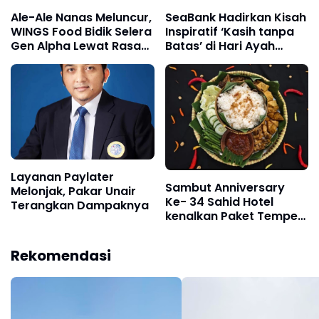
Ale-Ale Nanas Meluncur,
SeaBank Hadirkan Kisah
WINGS Food Bidik Selera
Inspiratif ‘Kasih tanpa
Gen Alpha Lewat Rasa
Batas’ di Hari Ayah
Tropikal dan Edukasi
Nasional 2024
Digital
Layanan Paylater
Sambut Anniversary
Melonjak, Pakar Unair
Ke- 34 Sahid Hotel
Terangkan Dampaknya
kenalkan Paket Tempeh
Rame-rame dan Ragam
Kegiatan Menarik
Rekomendasi