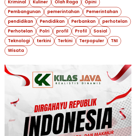
Kriminal
Kuliner
Olah Raga
Opini
Pembangunan
pemerintahan
Pemerintahan
pendidikan
Pendidikan
Perbankan
perhotelan
Perhotelan
Polri
profil
Profil
Sosial
Teknologi
terkini
Terkini
Terpopuler
TNI
Wisata