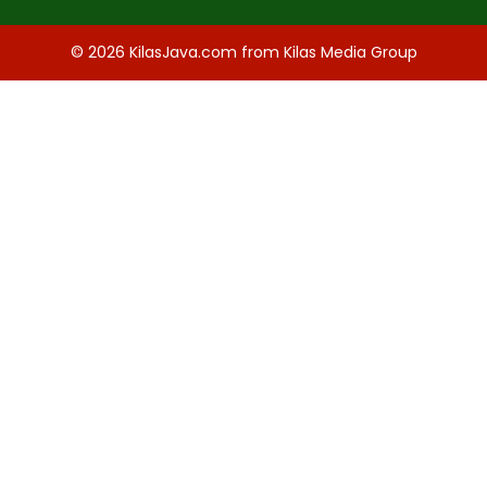
© 2026
KilasJava.com
from
Kilas Media Group